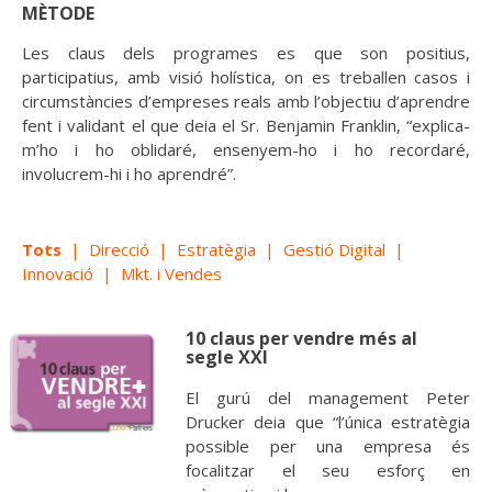
MÈTODE
Les claus dels programes es que son positius,
participatius, amb visió holística, on es treballen casos i
circumstàncies d’empreses reals amb l’objectiu d’aprendre
fent i validant el que deia el Sr. Benjamin Franklin, “explica-
m’ho i ho oblidaré, ensenyem-ho i ho recordaré,
involucrem-hi i ho aprendré”.
Tots
|
Direcció
|
Estratègia
|
Gestió Digital
|
Innovació
|
Mkt. i Vendes
10 claus per vendre més al
segle XXI
El gurú del management Peter
Drucker deia que “l’única estratègia
possible per una empresa és
focalitzar el seu esforç en