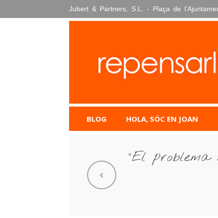
Skip
Jubert & Partners, S.L. - Plaça de l’Ajuntame
to
content
BLOG
HOLA, SÓC EN JOAN
“El problema 