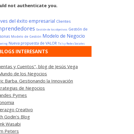
uld not authenticate you.
aves del éxito empresarial
Clientes
mprendedores
Gestión de
Gestión de los objetivos
Modelo de Negocio
sonas
Modelo de Gestión
Nueva propuesta de VALOR
eting
Tic's y Redes Sociales
BLOGS INTERESANTS
uentas y Cuentos", blog de Jesús Vega
 Mundo de los Negocios
ric Barba. Gestionando la Innovación
trategias de Negocios
andes Pymes
fonomia
derazgo Creativo
th Godin's Blog
ink Wasabi
m Peters