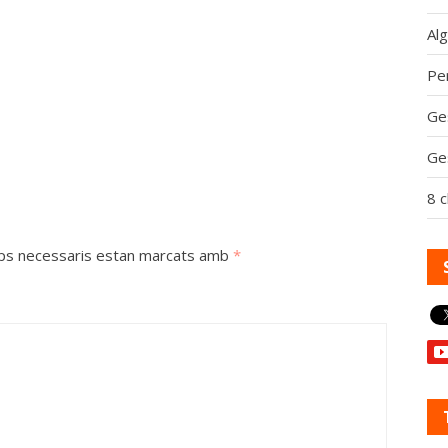
Al
Per
Ge
Ge
8 c
ps necessaris estan marcats amb
*