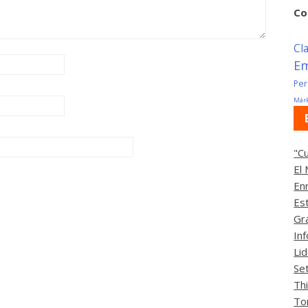
Co
Cl
E
Per
Márk
"C
El
En
Es
Gr
In
Li
Se
Th
To