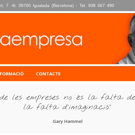
nt, 7. 4t. 08700 Igualada (Barcelona) - Tel. 938 067 490
FORMACIÓ
CONTACTE
de les empreses no és la falta de 
la falta d’imaginació”
Gary Hammel