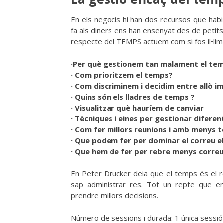
En els negocis hi han dos recursos que hab
fa als diners ens han ensenyat des de petits, 
respecte del TEMPS actuem com si fos il•limita
·Per què gestionem tan malament el tem
· Com prioritzem el temps?
· Com discriminem i decidim entre allò im
· Quins són els lladres de temps ?
· Visualitzar què hauríem de canviar
· Tècniques i eines per gestionar difere
· Com fer millors reunions i amb menys 
· Que podem fer per dominar el correu el
· Que hem de fer per rebre menys correu
En Peter Drucker deia que el temps és el r
sap administrar res. Tot un repte que en
prendre millors decisions.
Número de sessions i durada: 1 única sessió