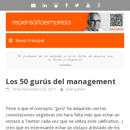
Skip
to
content
Menú Principal
“El problema de les empreses no és la falta de recursos, sinó
la falta d’imaginació”
Gary Hammel
Los 50 gurús del management
29 De Novembre De 2011
Joan Jubert
Pese a que el concepto “gurú” ha adquirido ciertas
connotaciones negativas (no hace falta más que echar un
vistazo a Twitter cada vez que se utiliza este calificativo…)
creo que es interesante echar un vistazo al listado de los