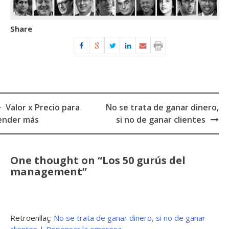
Share
Valor x Precio para
No se trata de ganar dinero,
ost
ender más
si no de ganar clientes
avigation
One thought on “
Los 50 gurús del
management
”
Retroenllaç:
No se trata de ganar dinero, si no de ganar
clientes | Repensar la empresa