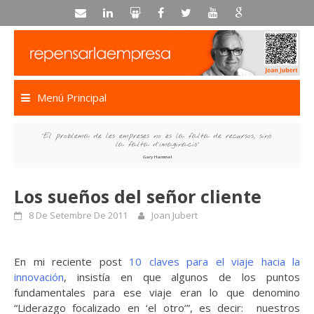
Skip
to
content
Menú Principal
“El problema de les empreses no és la falta de recursos, sinó
la falta d’imaginació”
Gary Hammel
Los sueños del señor cliente
8 De Setembre De 2011
Joan Jubert
En mi reciente post
10 claves para el viaje hacia la
innovación
, insistía en que algunos de los puntos
fundamentales para ese viaje eran lo que denomino
“Liderazgo focalizado en ‘el otro’”, es decir: nuestros