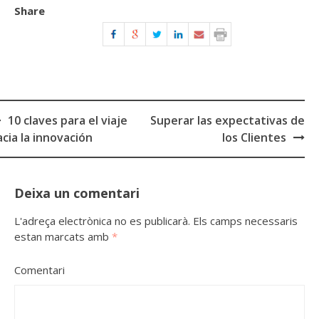
Share
10 claves para el viaje
Superar las expectativas de
ost
acia la innovación
los Clientes
avigation
Deixa un comentari
L'adreça electrònica no es publicarà.
Els camps necessaris
estan marcats amb
*
Comentari