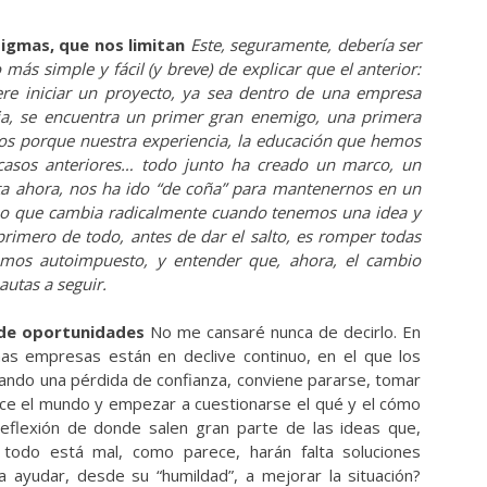
igmas, que nos limitan
Este, seguramente, debería ser
más simple y fácil (y breve) de explicar que el anterior:
ere iniciar un proyecto, ya sea dentro de una empresa
a, se encuentra un primer gran enemigo, una primera
mos porque nuestra experiencia, la educación que hemos
racasos anteriores… todo junto ha creado un marco, un
ta ahora, nos ha ido “de coña” para mantenernos en un
rno que cambia radicalmente cuando tenemos una idea y
rimero de todo, antes de dar el salto, es romper todas
mos autoimpuesto, y entender que, ahora, el cambio
autas a seguir.
no de oportunidades
No me cansaré nunca de decirlo. En
s empresas están en declive continuo, en el que los
ando una pérdida de confianza, conviene pararse, tomar
ice el mundo y empezar a cuestionarse el qué y el cómo
eflexión de donde salen gran parte de las ideas que,
 todo está mal, como parece, harán falta soluciones
 ayudar, desde su “humildad”, a mejorar la situación?