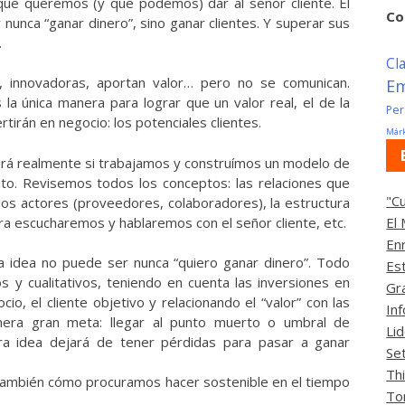
que queremos (y que podemos) dar al señor cliente. El
Co
 nunca “ganar dinero”, sino ganar clientes. Y superar sus
.
Cl
, innovadoras, aportan valor… pero no se comunican.
E
 la única manera para lograr que un valor real, el de la
Per
rtirán en negocio: los potenciales clientes.
Márk
será realmente si trabajamos y construímos un modelo de
ito. Revisemos todos los conceptos: las relaciones que
"C
s actores (proveedores, colaboradores), la estructura
 escucharemos y hablaremos con el señor cliente, etc.
El
En
 la idea no puede ser nunca “quiero ganar dinero”. Todo
Es
s y cualitativos, teniendo en cuenta las inversiones en
Gr
io, el cliente objetivo y relacionando el “valor” con las
In
imera gran meta: llegar al punto muerto o umbral de
Li
tra idea dejará de tener pérdidas para pasar a ganar
Se
Th
 también cómo procuramos hacer sostenible en el tiempo
To