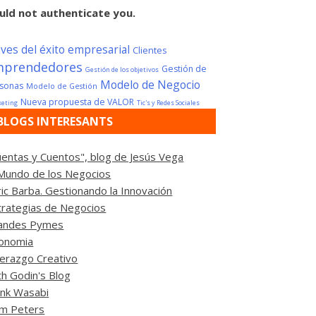
uld not authenticate you.
aves del éxito empresarial
Clientes
mprendedores
Gestión de
Gestión de los objetivos
Modelo de Negocio
sonas
Modelo de Gestión
Nueva propuesta de VALOR
eting
Tic's y Redes Sociales
BLOGS INTERESANTS
uentas y Cuentos", blog de Jesús Vega
 Mundo de los Negocios
ric Barba. Gestionando la Innovación
trategias de Negocios
andes Pymes
fonomia
derazgo Creativo
th Godin's Blog
ink Wasabi
m Peters