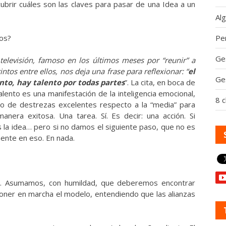
brir cuáles son las claves para pasar de una Idea a un
Al
tos?
Per
Ge
elevisión, famoso en los últimos meses por “reunir” a
tos entre ellos, nos deja una frase para reflexionar: “
el
Ge
to, hay talento por todas partes
”. La cita, en boca de
talento es una manifestación de la inteligencia emocional,
8 c
 o de destrezas excelentes respecto a la “media” para
nera exitosa. Una tarea. Sí. Es decir: una acción. Si
s la idea… pero si no damos el siguiente paso, que no es
mente en eso. En nada.
a. Asumamos, con humildad, que deberemos encontrar
oner en marcha el modelo, entendiendo que las alianzas