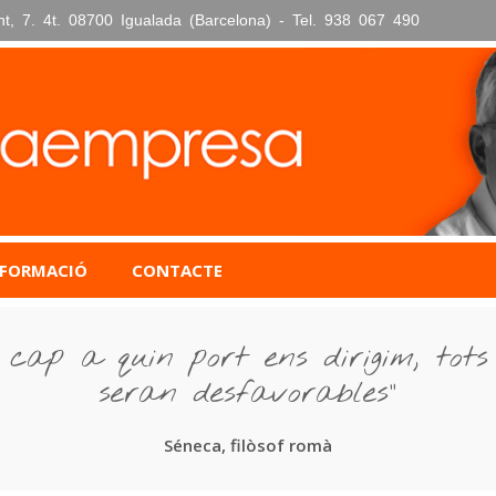
nt, 7. 4t. 08700 Igualada (Barcelona) - Tel. 938 067 490
FORMACIÓ
CONTACTE
cap a quin port ens dirigim, tots
seran desfavorables"
Séneca, filòsof romà