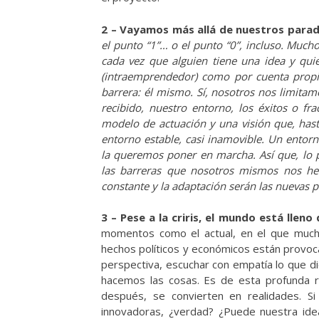
2 – Vayamos más allá de nuestros parad
el punto “1”… o el punto “0”, incluso. Mucho 
cada vez que alguien tiene una idea y qui
(intraemprendedor) como por cuenta propi
barrera: él mismo. Sí, nosotros nos limita
recibido, nuestro entorno, los éxitos o f
modelo de actuación y una visión que, has
entorno estable, casi inamovible. Un ento
la queremos poner en marcha. Así que, lo p
las barreras que nosotros mismos nos he
constante y la adaptación serán las nuevas p
3 – Pese a la criris, el mundo está lle
momentos como el actual, en el que mucha
hechos políticos y económicos están provoc
perspectiva, escuchar con empatía lo que d
hacemos las cosas. Es de esta profunda r
después, se convierten en realidades. Si
innovadoras, ¿verdad? ¿Puede nuestra idea