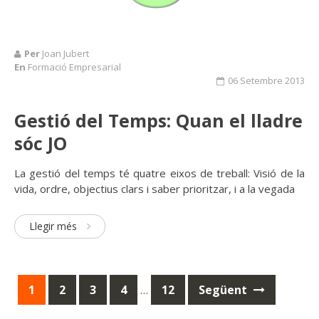
Per
Joan Jubert
En
Formació Empresarial
06 Setembre 2013
Gestió del Temps: Quan el lladre
sóc JO
La gestió del temps té quatre eixos de treball: Visió de la
vida, ordre, objectius clars i saber prioritzar, i a la vegada
Llegir més
1
2
3
4
12
Següent
…
Posts