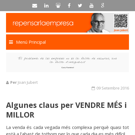
Skip
to
content
Menú Principal
“El problema de les empreses no és la falta de recursos, sinó
la falta d’imaginació”
Gary Hammel
Per
Joan Jubert
09 Setembre 2016
Algunes claus per VENDRE MÉS i
MILLOR
La venda és cada vegada més complexa perquè quasi tot
està a l’abast de tothom per lo que cada dia es més difícil