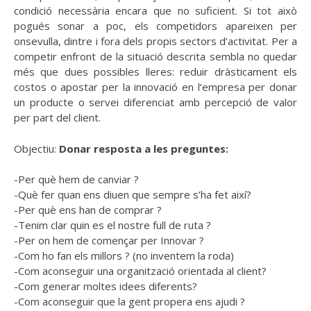
condició necessària encara que no suficient. Si tot això
pogués sonar a poc, els competidors apareixen per
onsevulla, dintre i fora dels propis sectors d’activitat. Per a
competir enfront de la situació descrita sembla no quedar
més que dues possibles lleres: reduir dràsticament els
costos o apostar per la innovació en l’empresa per donar
un producte o servei diferenciat amb percepció de valor
per part del client.
Objectiu:
Donar resposta a les preguntes:
-Per què hem de canviar ?
-Què fer quan ens diuen que sempre s’ha fet així?
-Per què ens han de comprar ?
-Tenim clar quin es el nostre full de ruta ?
-Per on hem de començar per Innovar ?
-Com ho fan els millors ? (no inventem la roda)
-Com aconseguir una organització orientada al client?
-Com generar moltes idees diferents?
-Com aconseguir que la gent propera ens ajudi ?