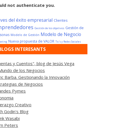
uld not authenticate you.
aves del éxito empresarial
Clientes
mprendedores
Gestión de
Gestión de los objetivos
Modelo de Negocio
sonas
Modelo de Gestión
Nueva propuesta de VALOR
eting
Tic's y Redes Sociales
BLOGS INTERESANTS
uentas y Cuentos", blog de Jesús Vega
 Mundo de los Negocios
ric Barba. Gestionando la Innovación
trategias de Negocios
andes Pymes
fonomia
derazgo Creativo
th Godin's Blog
ink Wasabi
m Peters