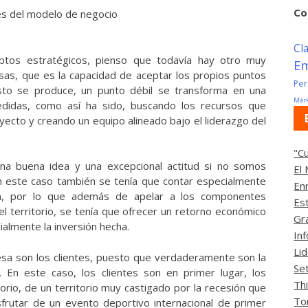
Co
es del modelo de negocio
Cl
tos estratégicos, pienso que todavía hay otro muy
E
sas, que es la capacidad de aceptar los propios puntos
Per
to se produce, un punto débil se transforma en una
Márk
didas, como así ha sido, buscando los recursos que
ecto y creando un equipo alineado bajo el liderazgo del
"C
na buena idea y una excepcional actitud si no somos
El
en este caso también se tenía que contar especialmente
En
ión, por lo que además de apelar a los componentes
Es
l territorio, se tenía que ofrecer un retorno económico
Gr
almente la inversión hecha.
In
Li
sa son los clientes, puesto que verdaderamente son la
Se
 En este caso, los clientes son en primer lugar, los
Th
torio, de un territorio muy castigado por la recesión que
To
isfrutar de un evento deportivo internacional de primer