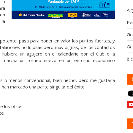
s o
ra
Al
on
 la
Per
Ge
potente, pasa para poner en valor los puntos fuertes, y
Ge
alaciones no lujosas pero muy dignas, de los contactos
hubiera un agujero en el calendario por el Club o la
8 c
 marcha un torneo nuevo en un entorno económico
s o menos convencional, bien hecho, pero me gustaría
 han marcado una parte singular del éxito:
e los otros
te