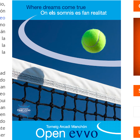
io,
ión
eo
 no
rán
 la
 la
 la
dad
ido
an
neo
bui
an
en
ado
te
ser