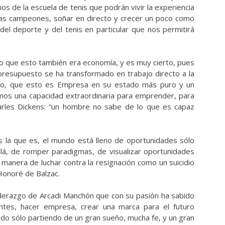
os de la escuela de tenis que podrán vivir la experiencia
tas campeones, soñar en directo y crecer un poco como
el deporte y del tenis en particular que nos permitirá
dijo que esto también era economía, y es muy cierto, pues
presupuesto se ha transformado en trabajo directo a la
odo, que esto es Empresa en su estado más puro y un
emos una capacidad extraordinaria para emprender, para
harles Dickens: “un hombre no sabe de lo que es capaz
la que es, el mundo está lleno de oportunidades sólo
llá, de romper paradigmas, de visualizar oportunidades
anera de luchar contra la resignación como un suicidio
 Honoré de Balzac.
liderazgo de Arcadi Manchón que con su pasión ha sabido
entes, hacer empresa, crear una marca para el futuro
do sólo partiendo de un gran sueño, mucha fe, y un gran