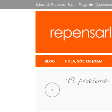
Skip
Jubert & Partners, S.L. - Plaça de l’Ajuntame
to
content
BLOG
HOLA, SÓC EN JOAN
“El problema 