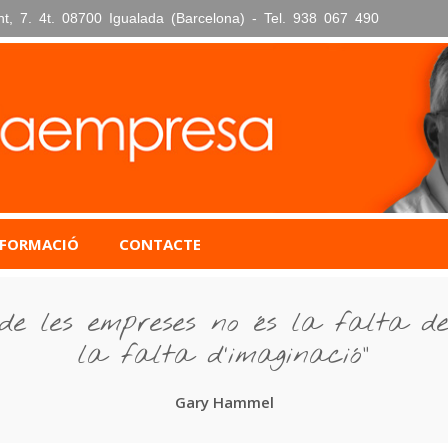
nt, 7. 4t. 08700 Igualada (Barcelona) - Tel. 938 067 490
FORMACIÓ
CONTACTE
de les empreses no és la falta de 
la falta d’imaginació”
Gary Hammel