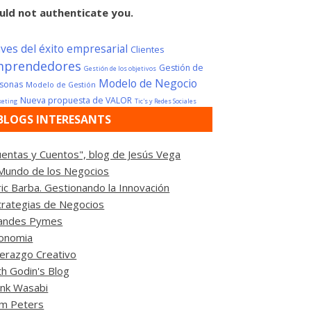
uld not authenticate you.
aves del éxito empresarial
Clientes
mprendedores
Gestión de
Gestión de los objetivos
Modelo de Negocio
sonas
Modelo de Gestión
Nueva propuesta de VALOR
eting
Tic's y Redes Sociales
BLOGS INTERESANTS
uentas y Cuentos", blog de Jesús Vega
 Mundo de los Negocios
ric Barba. Gestionando la Innovación
trategias de Negocios
andes Pymes
fonomia
derazgo Creativo
th Godin's Blog
ink Wasabi
m Peters