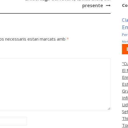
Co
presente
Cl
E
Per
ps necessaris estan marcats amb
*
Márk
"C
El
En
Es
Gr
In
Li
Se
Th
To