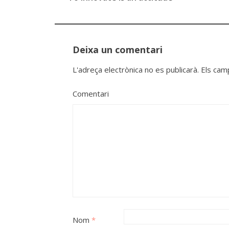
Post
navigation
Deixa un comentari
L'adreça electrònica no es publicarà.
Els cam
Comentari
Nom
*