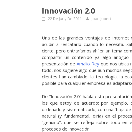
Innovación 2.0
22 De Juny De 2011
Joan Jubert
Una de las grandes ventajas de Internet
acudir a rescatarlo cuando lo necesita. Sa
cierto, pero entraríamos ahí en un tema c
compartir un contenido ya algo antiguo
presentación de
Amalio Rey
que nos ubica n
todo, nos sugiere algo que aún muchos nego
clientes han cambiado, la tecnología, la e
posible para cualquier empresa es adaptarse
De “Innovación 2.0” habla esta presentació
los que estoy de acuerdo: por ejemplo, 
ordenado y sistematizado, con una “hoja de
natural (y fundamental, diría) en el proc
“genuino”, que se refleja sobre todo en 
procesos de innovación.