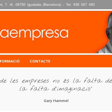
nt, 7. 4t. 08700 Igualada (Barcelona) - Tel. 938 067 490
FORMACIÓ
CONTACTE
de les empreses no és la falta de 
la falta d’imaginació”
Gary Hammel