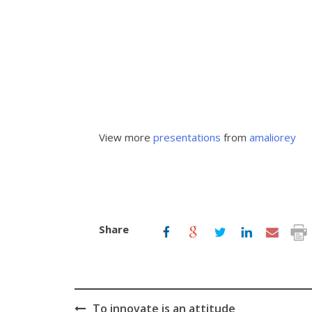
View more
presentations
from
amaliorey
Share
To innovate is an attitude