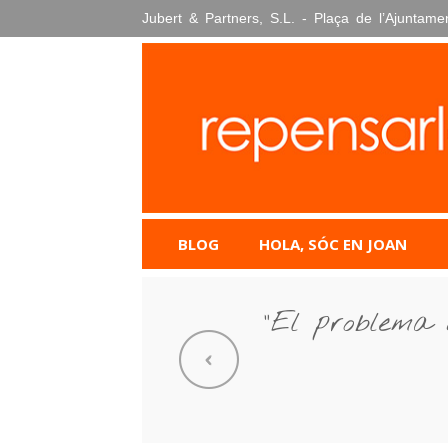
Skip
Jubert & Partners, S.L. - Plaça de l’Ajuntame
to
content
BLOG
HOLA, SÓC EN JOAN
“El problema 